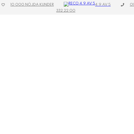
4.9 AV 5
10 000 NÖJDA KUNDER
01
332 22 00