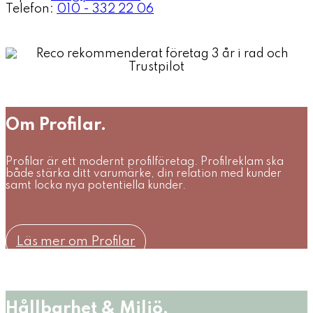
Telefon:
010 - 332 22 06
Om Profilar.
Profilar är ett modernt profilföretag. Profilreklam ska
både stärka ditt varumärke, din relation med kunder
samt locka nya potentiella kunder.
Läs mer om Profilar
Hållbarhet & Miljö.