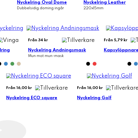
Nyckelring Oval Dome
Nyckelring Leather
Dubbelsidig doming ingår
220x15mm
Från 34 kr
Från 5,79 kr
lring
Nyckelring Andningsmask
Kapsylöppnare
Mun mot mun-mask
Från 16,00 kr
Från 16,00 kr
Nyckelring ECO square
Nyckelring Golf
>