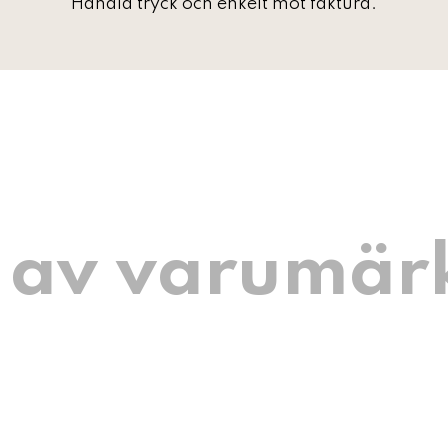
Handla tryck och enkelt mot faktura.
 av varumär