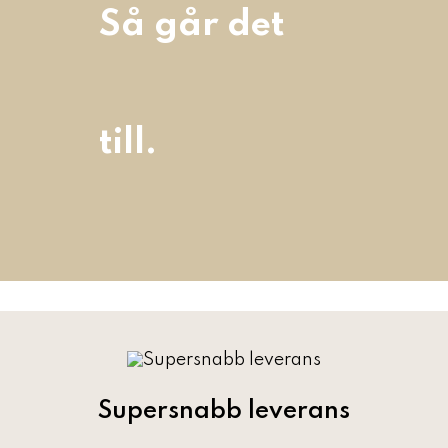
Så går det
till.
Supersnabb leverans