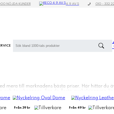
4.9 AV 5
000 NÖJDA KUNDER
010 - 332 2
RVICE
ed mera till marknadens bästa priser. Här hittar du 
 och touchpennor. För de flesta nyckelringarna kan
Från 39 kr
Från 49 kr