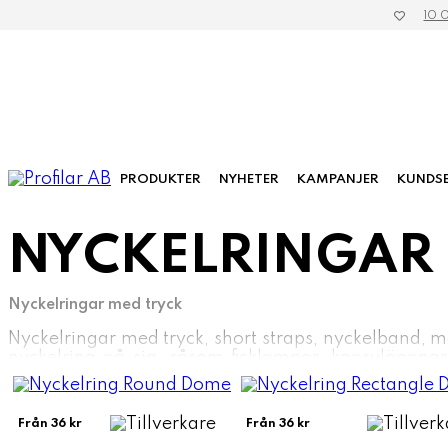
10 
PRODUKTER
NYHETER
KAMPANJER
KUNDSE
»
»
Hem
Profilreklam
Nyckelringar
NYCKELRINGAR
Nyckelringar med tryck
Nyckelringar med tryck, short straps, nyckelband, m
nyckelring på sig, såsom ficklampor, kapsylöppnare
minuten.
Från 36 kr
Från 36 kr