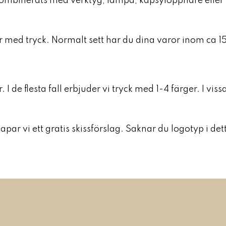
 kombinerats med verktyg, lampa, kapsylöppnare eller
 med tryck. Normalt sett har du dina varor inom ca 15-
 de flesta fall erbjuder vi tryck med 1-4 färger. I vissa 
skapar vi ett gratis skissförslag. Saknar du logotyp i de