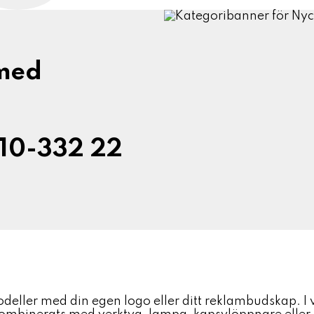
 med
010-332 22
eller med din egen logo eller ditt reklambudskap. I vå