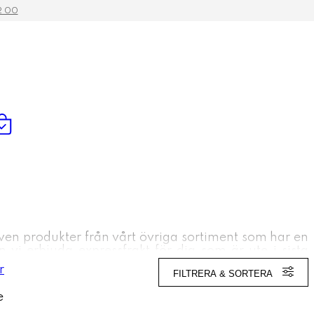
2 00
även produkter från vårt övriga sortiment som har en
 vi erbjuda expressfrakt för dig som är ute i sista
FILTRERA & SORTERA