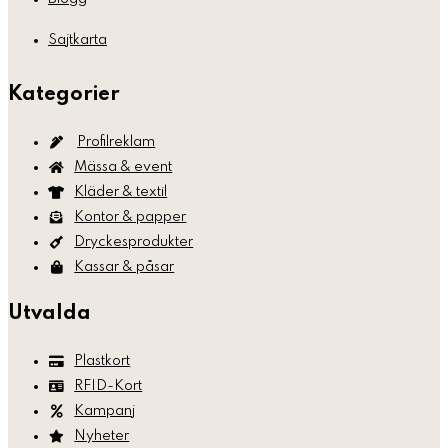
Sajtkarta
Kategorier
Profilreklam
Mässa & event
Kläder & textil
Kontor & papper
Dryckesprodukter
Kassar & påsar
Utvalda
Plastkort
RFID-Kort
Kampanj
Nyheter