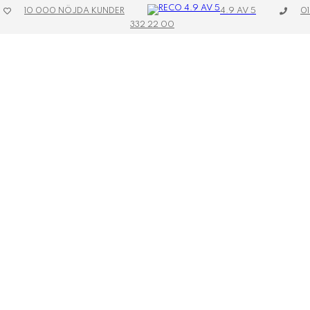
4.9 AV 5
10 000 NÖJDA KUNDER
01
332 22 00