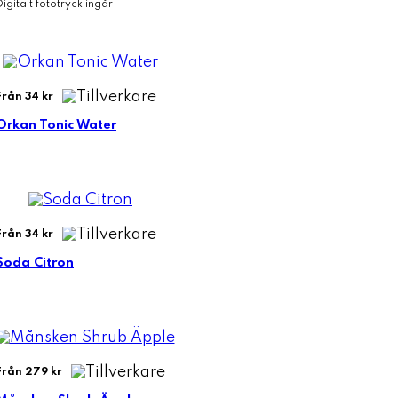
Digitalt fototryck ingår
Från 34 kr
Orkan Tonic Water
Från 34 kr
Soda Citron
Från 279 kr