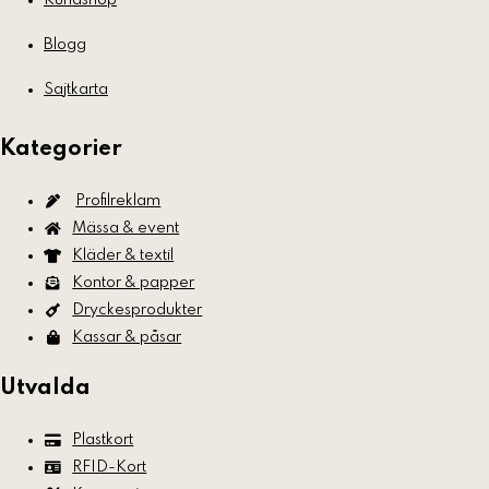
Kundshop
Blogg
Sajtkarta
Kategorier
Profilreklam
Mässa & event
Kläder & textil
Kontor & papper
Dryckesprodukter
Kassar & påsar
Utvalda
Plastkort
RFID-Kort