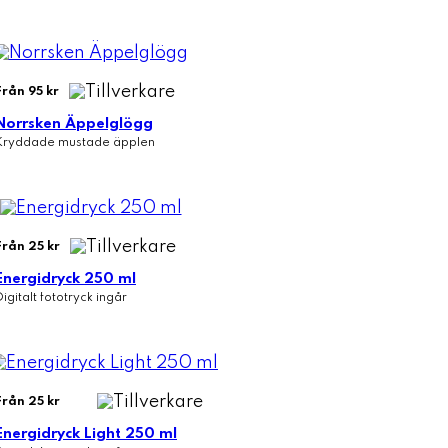
Från 95 kr
Norrsken Äppelglögg
Kryddade mustade äpplen
Från 25 kr
Energidryck 250 ml
Digitalt fototryck ingår
Från 25 kr
Energidryck Light 250 ml