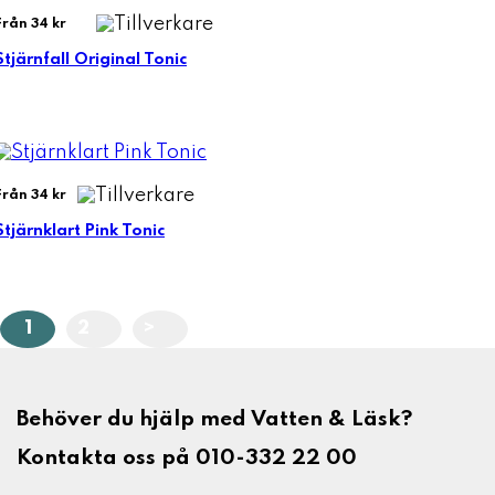
Från 34 kr
Stjärnfall Original Tonic
Från 34 kr
Stjärnklart Pink Tonic
1
2
>
Behöver du hjälp med Vatten & Läsk?
Kontakta oss på 010-332 22 00