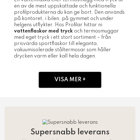
En vattenflaska eller termosmugg med tryck är
en av de mest uppskattade och funktionella
profilprodukterna du kan ge bort. Den används
på kontoret, i bilen, på gymmet och under
helgens utflykter. Hos Profilar hittar ni
vattenflaskor med tryck
och termosmuggar
med eget tryck i ett stort sortiment – från
prisvärda sportflaskor till eleganta,
vakuumisolerade ståltermosar som håller
drycken varm eller kall hela dagen.
VISA MER +
Supersnabb leverans