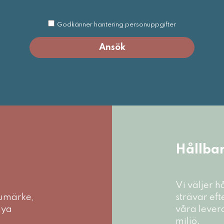
Godkänner hantering personuppgifter
Ansök
Hållbar
Vi väljer h
rumärke,
strävar eft
nya
våra levera
miljö.