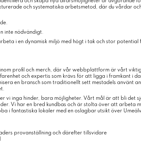
 identifiera och skapa nya affärsmöjligheter är avgörande för
ukturerade och systematiska arbetsmetod, där du vårdar oc
nde.
n inte nödvändigt.
arbeta i en dynamisk miljö med högt i tak och stor potential 
g inom profil och merch, där vår webbplattform är vårt vikt
farenhet och expertis som krävs för att ligga i framkant i 
isera en bransch som traditionellt sett mestadels använt a
t.
r vi inga hinder, bara möjligheter. Vårt mål är att bli det s
nder. Vi har en bred kundbas och är stolta över att arbeta 
ba i fantastiska lokaler med en oslagbar utsikt över Umeälve
ders provanställning och därefter tillsvidare
d