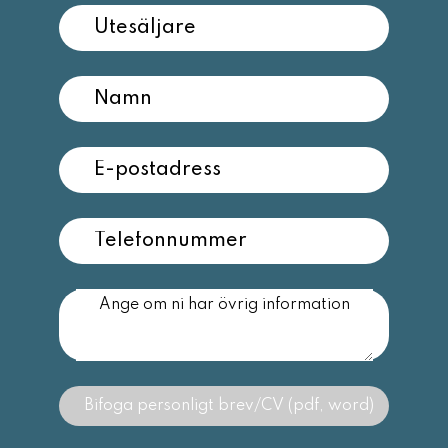
Bifoga personligt brev/CV (pdf, word)