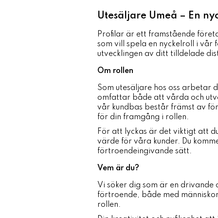
Utesäljare Umeå – En nyck
Profilar är ett framstående före
som vill spela en nyckelroll i vår
utvecklingen av ditt tilldelade dis
Om rollen
Som utesäljare hos oss arbetar d
omfattar både att vårda och utve
vår kundbas består främst av fö
för din framgång i rollen.
För att lyckas är det viktigt att 
värde för våra kunder. Du kommer 
förtroendeingivande sätt.
Vem är du?
Vi söker dig som är en drivande
förtroende, både med människor o
rollen.