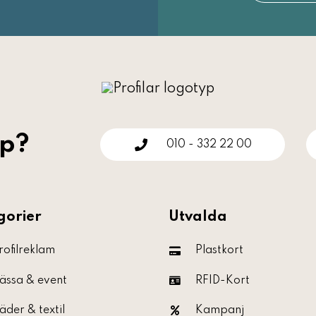
lp?
010 - 332 22 00
gorier
Utvalda
rofilreklam
Plastkort
ässa & event
RFID-Kort
äder & textil
Kampanj