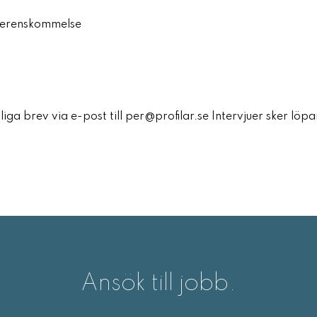
överenskommelse
iga brev via e-post till per@profilar.se Intervjuer sker löp
Ansök till jobb.