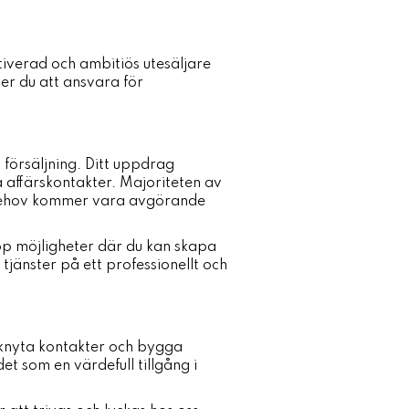
tiverad och ambitiös utesäljare
mer du att ansvara för
försäljning. Ditt uppdrag
 affärskontakter. Majoriteten av
s behov kommer vara avgörande
 upp möjligheter där du kan skapa
tjänster på ett professionellt och
 knyta kontakter och bygga
t som en värdefull tillgång i