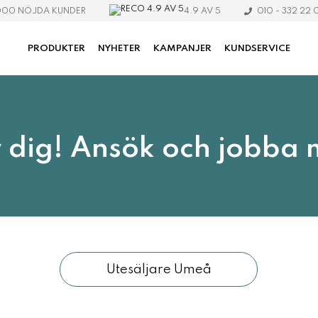
4.9 AV 5
000 NÖJDA KUNDER
010 - 332 22 
PRODUKTER
NYHETER
KAMPANJER
KUNDSERVICE
r dig! Ansök och jobba 
Utesäljare Umeå