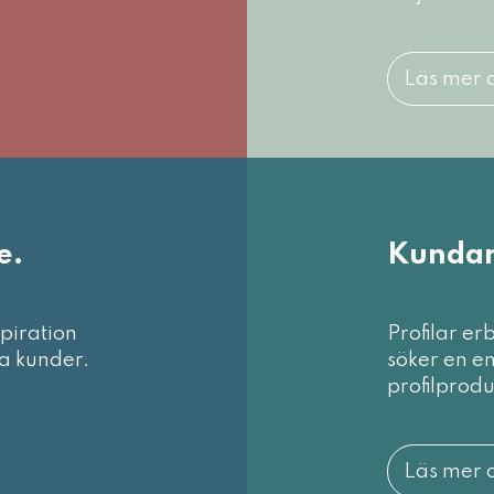
Läs mer 
e.
Kundan
spiration
Profilar er
a kunder.
söker en en
profilprodu
Läs mer 