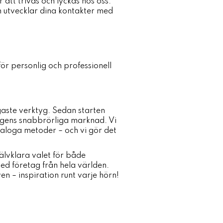
 att trivas och lyckas hos oss.
h utvecklar dina kontakter med
för personlig och professionell
igaste verktyg. Sedan starten
dagens snabbrörliga marknad. Vi
naloga metoder – och vi gör det
jälvklara valet för både
med företag från hela världen.
n – inspiration runt varje hörn!