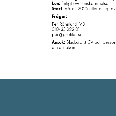
Lön:
Enligt överenskommelse
Start:
Våren 2025 eller enligt 
Frågor:
Per Rönnlund, VD
010-33 222 01
per@profilar.se
Ansök:
Skicka ditt CV och personl
din ansökan.