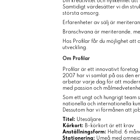
Din kreativitet och nyfikenhet att
Samtidigt värdesätter vi din str
största omsorg.
Erfarenheter av sälj är meritera
Branschvana är meriterande, me
Hos Profilar får du möjlighet att 
utveckling.
Om Profilar
Profilar är ett innovativt företa
2007 har vi samlat på oss den er
arbetar varje dag för att modern
med passion och målmedvetenhe
Som ett ungt och hungrigt team se
nationella och internationella ku
Dessutom har vi förmånen att job
Titel:
Utesäljare
Körkort:
B-körkort är ett krav
Anställningsform:
Heltid. 6 måna
Stationering:
Umeå med omnej