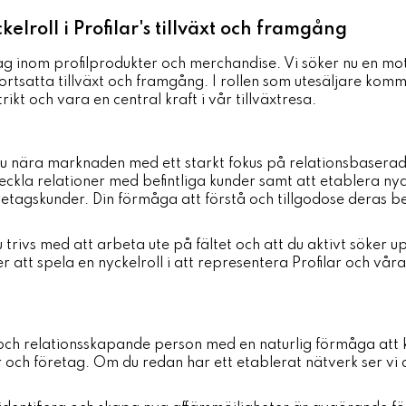
elroll i Profilar's tillväxt och framgång
tag inom profilprodukter och merchandise. Vi söker nu en mo
 fortsatta tillväxt och framgång. I rollen som utesäljare kom
trikt och vara en central kraft i vår tillväxtresa.
u nära marknaden med ett starkt fokus på relationsbaserad 
ckla relationer med befintliga kunder samt att etablera nya
retagskunder. Din förmåga att förstå och tillgodose dera
du trivs med att arbeta ute på fältet och att du aktivt söker
att spela en nyckelroll i att representera Profilar och våra 
 och relationsskapande person med en naturlig förmåga att
ch företag. Om du redan har ett etablerat nätverk ser vi de