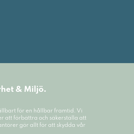
het & Miljö.
ållbart för en hållbar framtid. Vi
er att förbättra och säkerställa att
ntörer gör allt för att skydda vår