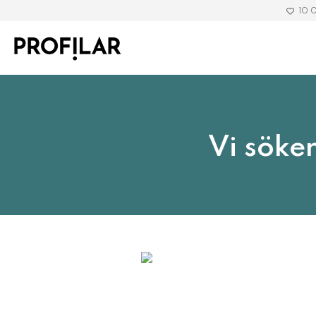
10 
Vi söke