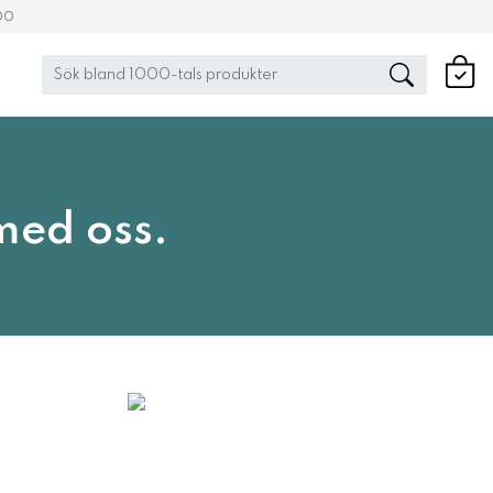
00
med oss.