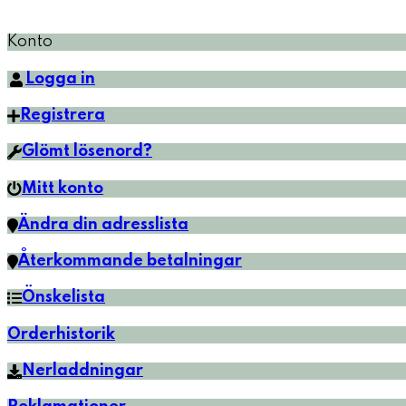
Konto
Logga in
Registrera
Glömt lösenord?
Mitt konto
Ändra din adresslista
Återkommande betalningar
Önskelista
Orderhistorik
Nerladdningar