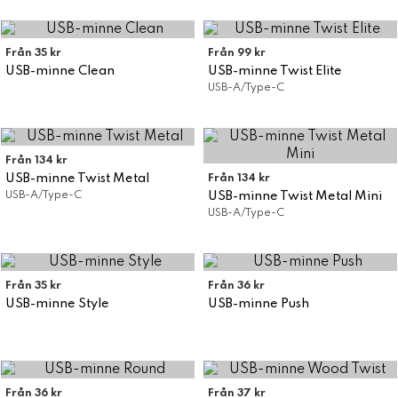
Söker du ett USB-minne med tryck så kontakta oss via
mail eller telefon. Vi har 100-tals olika modeller utöver
Från 35 kr
Från 99 kr
de USB-minnen vi visar nedan. Alla till riktigt bra
USB-minne Clean
USB-minne Twist Elite
priser.
USB-A/Type-C
Från 134 kr
USB-minne Twist Metal
Från 134 kr
USB-A/Type-C
USB-minne Twist Metal Mini
USB-A/Type-C
Från 35 kr
Från 36 kr
USB-minne Style
USB-minne Push
Från 36 kr
Från 37 kr