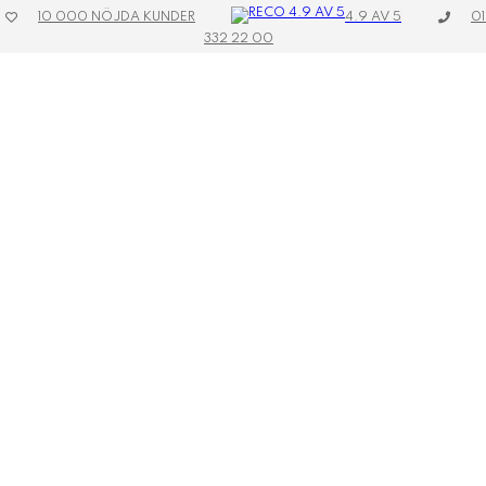
4.9 AV 5
10 000 NÖJDA KUNDER
01
332 22 00
Toggle
navigation