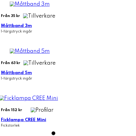
Från 35 kr
Måttband 3m
1-färgstryck ingår
Från 63 kr
Måttband 5m
1-färgstryck ingår
Från 152 kr
Ficklampa CREE Mini
Fickstorlek