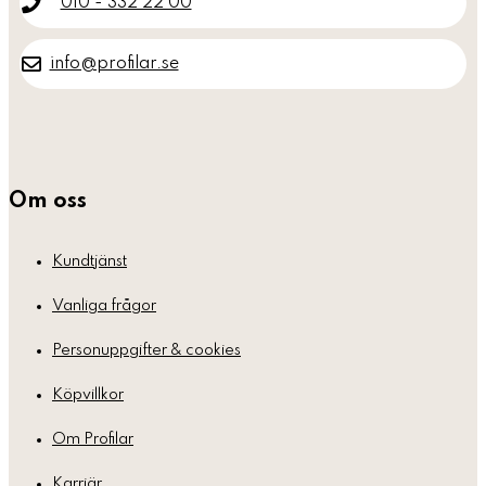
010 - 332 22 00
info@profilar.se
Om oss
Kundtjänst
Vanliga frågor
Personuppgifter & cookies
Köpvillkor
Om Profilar
Karriär