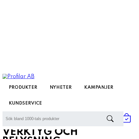
PRODUKTER
NYHETER
KAMPANJER
KUNDSERVICE
Hem
»
Profilreklam
»
Verktyg och belysning
VERKTYG OCH