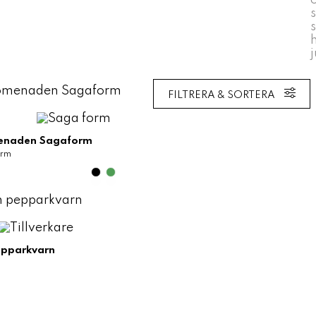
FILTRERA & SORTERA
enaden Sagaform
orm
epparkvarn