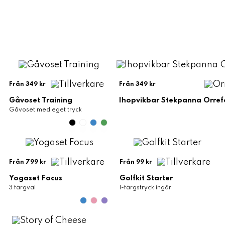
Från 349 kr
Från 349 kr
Gåvoset Training
Ihopvikbar Stekpanna Orref
Gåvoset med eget tryck
Från 799 kr
Från 99 kr
Yogaset Focus
Golfkit Starter
3 färgval
1-färgstryck ingår