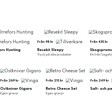
Från 98 kr
Från 435 kr
ors Hunting
Resekit Sleepy
Skogsprom
Tryck på alla produkter
Kit från Sagaf
Från 269 kr
Från 215 kr
Från 249 kr
Ostknivar Gigaro
Retro Cheese Set
Salt- och p
Egen gravyr
Egen gravyr