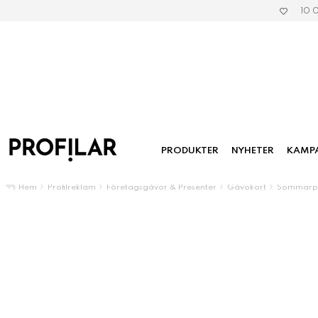
10 
PRODUKTER
NYHETER
KAMP
»
»
»
»
Hem
Profilreklam
Företagsgåvor & Presenter
Gåvokort
Sommarpr