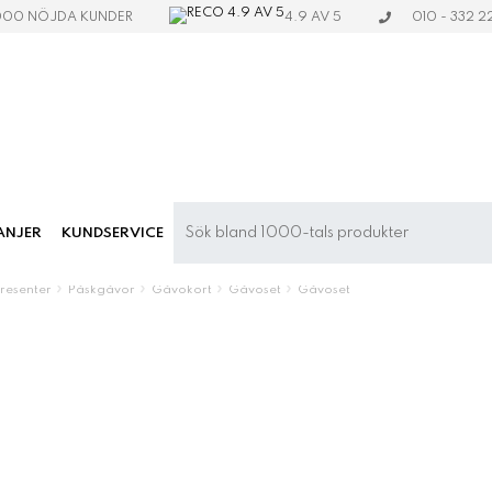
4.9 AV 5
000 NÖJDA KUNDER
010 - 332 2
ANJER
KUNDSERVICE
»
»
»
»
esenter
Påskgåvor
Gåvokort
Gåvoset
Gåvoset