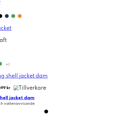
r
+1
699 kr
hell jacket dam
ch vattenavvisande