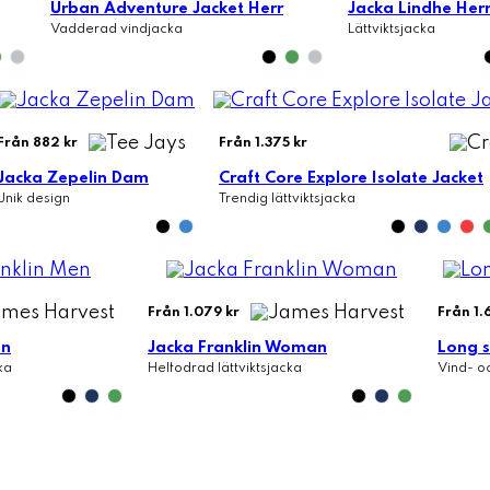
Urban Adventure Jacket Herr
Jacka Lindhe Her
Vadderad vindjacka
Lättviktsjacka
Från 882 kr
Från 1.375 kr
Jacka Zepelin Dam
Craft Core Explore Isolate Jacket
Unik design
Trendig lättviktsjacka
Från 1.079 kr
Från 1.
en
Jacka Franklin Woman
Long s
ka
Helfodrad lättviktsjacka
Vind- o