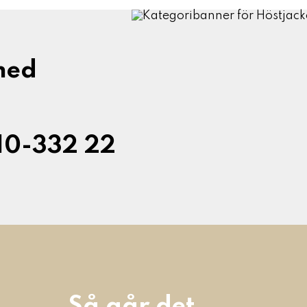
med
10-332 22
Så går det