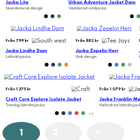
Jacka Lite
Urban Adventure Jacket Dam
Skandinavisk design
Vadderad vindjacka
Från 799 kr
Från 882 kr
Jacka Lindhe Dam
Jacka Zepelin Herr
Lättviktsjacka
Unik design
Från 1.375 kr
Från 1.079 kr
Craft Core Explore Isolate Jacket
Jacka Franklin M
Trendig lättviktsjacka
Helfodrad lättviktsjac
+1
1
2
>