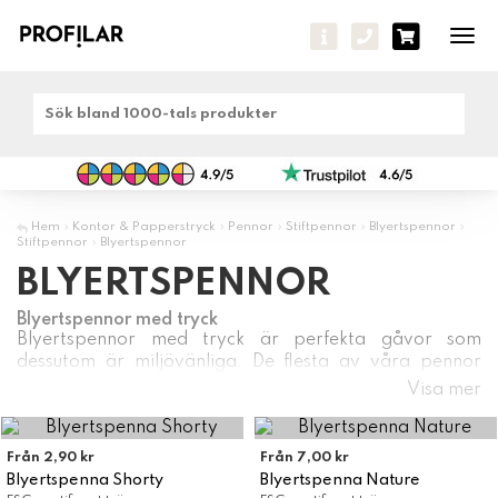
Tog
navi
Hem
»
Kontor & Papperstryck
»
Pennor
»
Stiftpennor
»
Blyertspennor
»
Stiftpennor
»
Blyertspennor
BLYERTSPENNOR
Blyertspennor med tryck
Blyertspennor med tryck är perfekta gåvor som
dessutom är miljövänliga. De flesta av våra pennor
tillverkas av FSC-certifierat trä. Ibland är det enkla det
Visa mer
mest geniala! Profilar säljer många olika blyertspennor
och till marknadens bästa priser. Dessutom kan vi i
många fall erbjuda extra snabb leverans med
Från 2,90 kr
Från 7,00 kr
expressfrakt.
Blyertspenna Shorty
Blyertspenna Nature