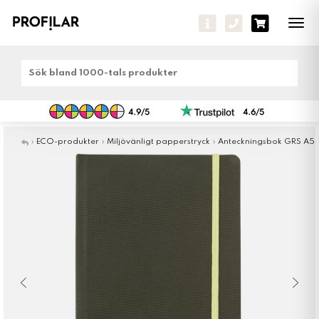
Tog
navi
»
ECO-produkter
»
Miljövänligt papperstryck
»
Anteckningsbok GRS A5