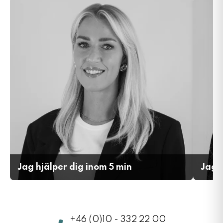
Jag hjälper dig inom 5 min
Jag h
+46 (0)10 - 332 22 00