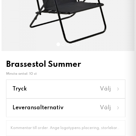
Brassestol Summer
Minsta antal: 10 st
›
Tryck
Välj
›
Leveransalternativ
Välj