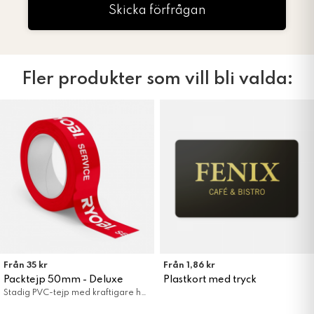
Skicka förfrågan
Fler produkter som vill bli valda:
Från 35 kr
Från 1,86 kr
Packtejp 50mm - Deluxe
Plastkort med tryck
Stadig PVC-tejp med kraftigare häftämne