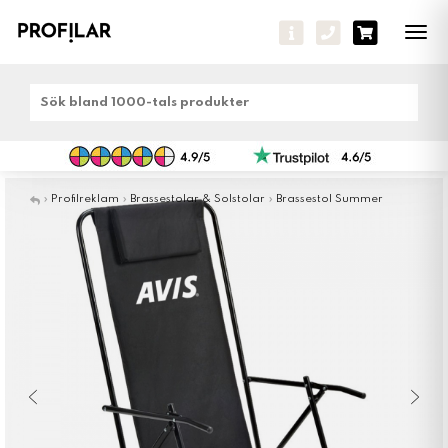
Tog
navi
»
Profilreklam
»
Brassestolar & Solstolar
»
Brassestol Summer