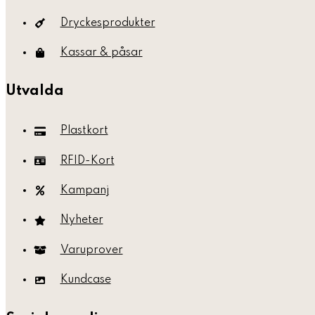
Dryckesprodukter
Kassar & påsar
Utvalda
Plastkort
RFID-Kort
Kampanj
Nyheter
Varuprover
Kundcase