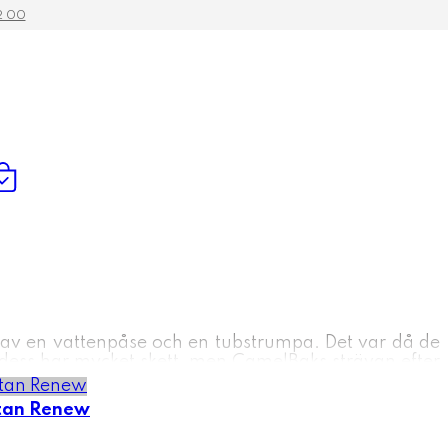
2 00
 av en vattenpåse och en tubstrumpa. Det var då de
 dess har mycket skett, men CamelBaks strävan efter
rknadsledare inom kategorin vätsketillförsel med ett
itan Renew