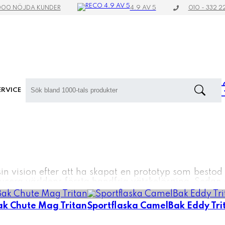
4.9 AV 5
000 NÖJDA KUNDER
010 - 332 2
RVICE
n vision efter att ha skapat en prototyp som bestod
ducera världens första handfria vätskelösning. Sedan
it konstant. I dag är CamelBak ett känt namn och ma
ak Chute Mag Tritan
Sportflaska CamelBak Eddy Tr