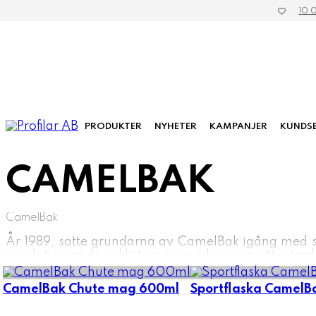
10 
PRODUKTER
NYHETER
KAMPANJER
KUNDSE
»
»
Hem
Tillverkare
Camelbak
CAMELBAK
CamelBak
År 1989, satte grundarna av CamelBak igång med si
revolutionerade cyklisternas värld genom att intro
innovation och högkvalitativa produkter har förbliv
brett utbud av dryckesprodukter.
CamelBak Chute mag 600ml
Sportflaska CamelB