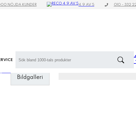
4.9 AV 5
000 NÖJDA KUNDER
010 - 332 2
RVICE
ga Horisontell M
Bildgalleri