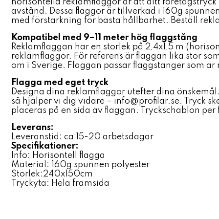
horisontella reklamflaggor är att ditt företagstryck
avstånd. Dessa flaggor är tillverkad i 160g spunn
med förstärkning för bästa hållbarhet. Beställ rekl
Kompatibel med 9–11 meter hög flaggstång
Reklamflaggan har en storlek på 2,4x1,5 m (horison
reklamflaggor. För referens är flaggan lika stor so
om i Sverige. Flaggan passar flaggstänger som är
Flagga med eget tryck
Designa dina reklamflaggor utefter dina önskemål.
så hjälper vi dig vidare – info@profilar.se. Tryck s
placeras på en sida av flaggan. Tryckschablon per 
Leverans:
Leveranstid: ca 15-20 arbetsdagar
Specifikationer:
Info: Horisontell flagga
Material: 160g spunnen polyester
Storlek:240x150cm
Tryckyta: Hela framsida