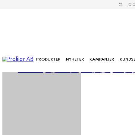
10 
PRODUKTER
NYHETER
KAMPANJER
KUNDSE
»
Mässa & Event
»
Flaggor & Vimplar
»
Företagsflaggor
»
Företagsflag