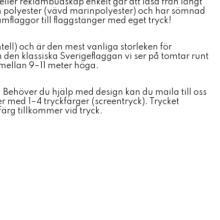
 eller reklambudskap enkelt går att läsa från långt
en polyester (vävd marinpolyester) och har sömnad
amflaggor till flaggstänger med eget tryck!
tell) och är den mest vanliga storleken för
m den klassiska Sverigeflaggan vi ser på tomtar runt
 mellan 9–11 meter höga.
 Behöver du hjälp med design kan du maila till oss
ker med 1–4 tryckfärger (screentryck). Trycket
färg tillkommer vid tryck.