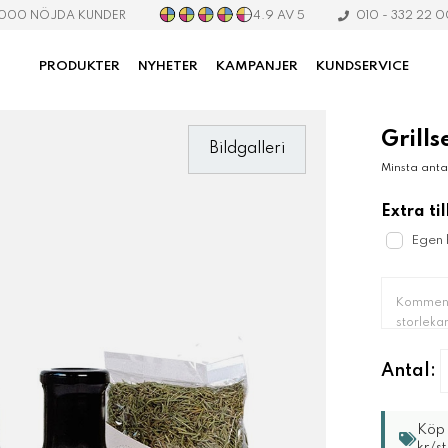
4.9 AV 5
 000 NÖJDA KUNDER
010 - 332 22 
PRODUKTER
NYHETER
KAMPANJER
KUNDSERVICE
Grills
Bildgalleri
Minsta antal
Extra til
Egen 
Antal:
Köp 