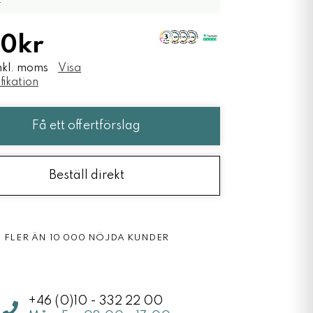
.
0kr
nkl. moms
Visa
fikation
Få ett offertförslag
Beställ direkt
FLER ÄN 10 000 NÖJDA KUNDER
+46 (0)10 - 332 22 00