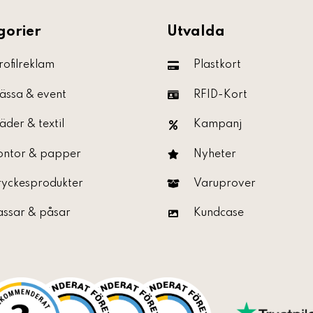
gorier
Utvalda
rofilreklam
Plastkort
ässa & event
RFID-Kort
äder & textil
Kampanj
ontor & papper
Nyheter
ryckesprodukter
Varuprover
assar & påsar
Kundcase