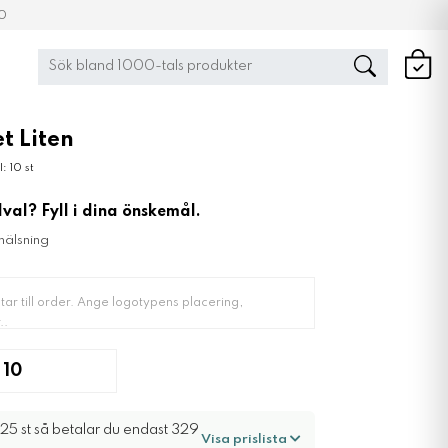
00
et Liten
: 10 st
lval? Fyll i dina önskemål.
hälsning
25 st så betalar du endast 329
Visa prislista