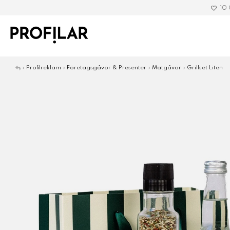
10
»
Profilreklam
»
Företagsgåvor & Presenter
»
Matgåvor
»
Grillset Liten