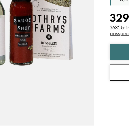
kr/st
329
3685kr i
prisspeci