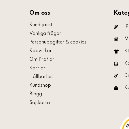
Om oss
Kate
Kundtjänst
P
Vanliga frågor
M
Personuppgifter & cookies
Köpvillkor
Kl
Om Profilar
K
Karriär
D
Hållbarhet
Kundshop
K
Blogg
Sajtkarta