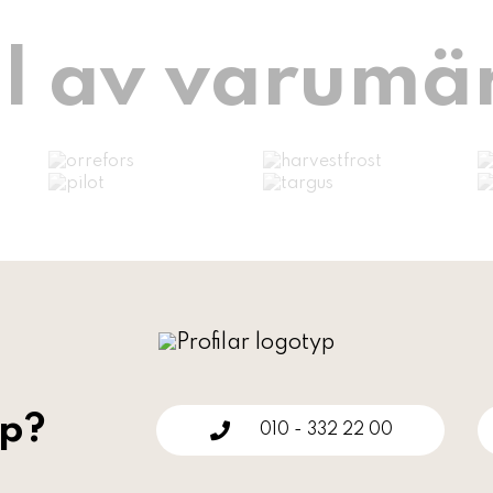
l av varumä
lp?
010 - 332 22 00