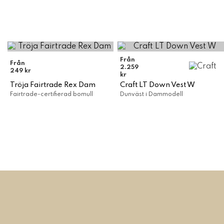
Från
Från
2.259
249 kr
kr
Tröja Fairtrade Rex Dam
Craft LT Down Vest W
Fairtrade-certifierad bomull
Dunväst i Dammodell