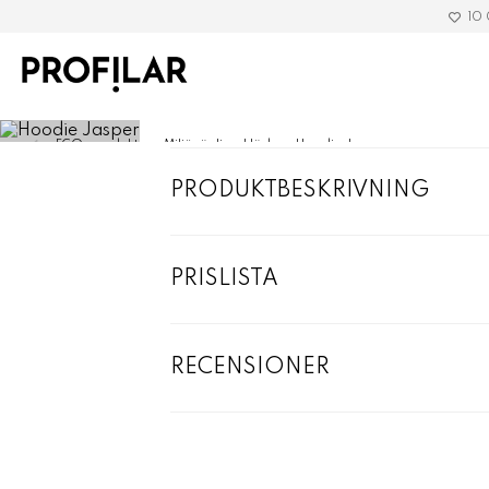
10
»
ECO-produkter
»
Miljövänliga kläder
»
Hoodie Jasper
PRODUKTBESKRIVNING
PRISLISTA
RECENSIONER