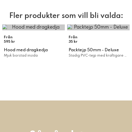
Fler produkter som vill bli valda:
Från
Från
595 kr
35 kr
Hood med dragkedja
Packtejp 50mm - Deluxe
Mjuk borstad insida
Stadig PVC-tejp med kraftigare häftämne