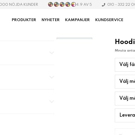
4.9 AV 5
 000 NÖJDA KUNDER
010 - 332 22 
PRODUKTER
NYHETER
KAMPANJER
KUNDSERVICE
Hoodi
Bildgalleri
Minsta antal
Välj fä
Välj m
Välj m
Levera