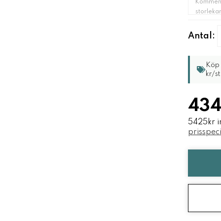
Antal:
Köp 
kr/st
434
5425kr i
prisspeci