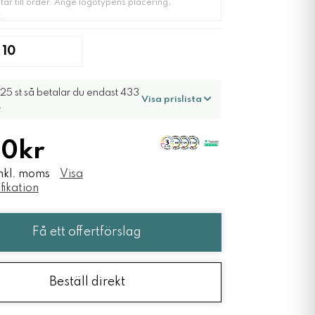
25 st så betalar du endast 433
Visa prislista
.
0kr
nkl. moms
Visa
fikation
Få ett offertförslag
Beställ direkt