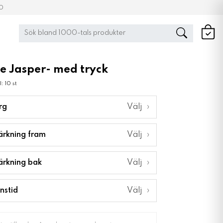
00
e Jasper- med tryck
: 10 st
rg
Välj
›
ärkning fram
Välj
›
ärkning bak
Välj
›
nstid
Välj
›