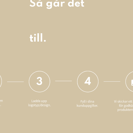
Så går det
till.