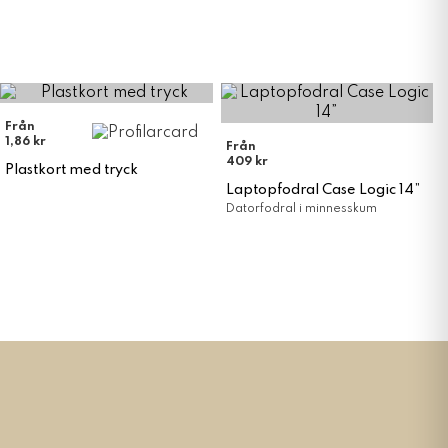
Från
1,86 kr
Från
409 kr
Plastkort med tryck
Laptopfodral Case Logic 14”
Datorfodral i minnesskum