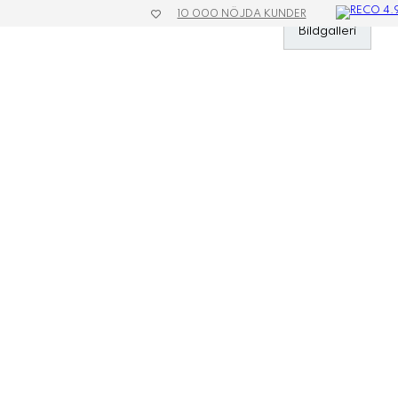
10 000 NÖJDA KUNDER
»
Kläder & Textil
»
Kepsar
»
Reglerbar
»
Keps Barn
Bildgalleri