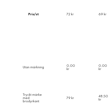
Pris/st
72 kr
69 kr
0,00
0,00
Utan märkning
kr
kr
Tryckt märke
48,50
med
79 kr
kr
brodyrkant