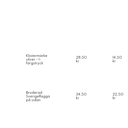
Klistermärke
28,50
14,50
silver - 1-
kr
kr
färgstryck
Broderad
34,50
22,50
Sverigeflagga
kr
kr
på sidan