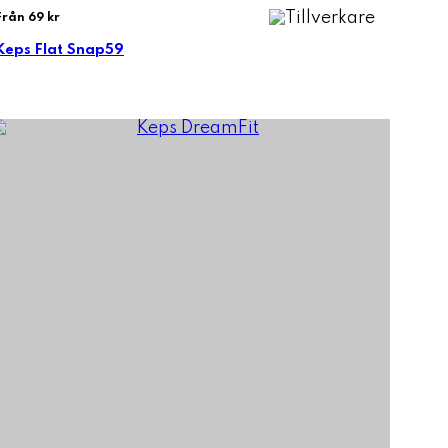
Från 69 kr
Keps Flat Snap59