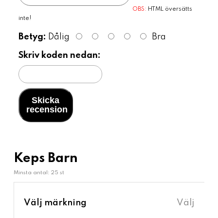
OBS:
HTML översätts
inte!
Betyg:
Dålig
Bra
Skriv koden nedan:
Skicka
recension
Keps Barn
Minsta antal: 25 st
›
Välj märkning
Välj