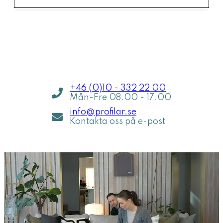
Jag hjälper dig inom 5 min
Jag h
+46 (0)10 - 332 22 00
Mån-Fre 08.00 - 17.00
info@profilar.se
Kontakta oss på e-post