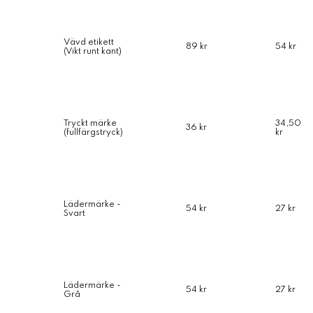
Vävd etikett
89 kr
54 kr
(Vikt runt kant)
Tryckt märke
34,50
36 kr
(fullfärgstryck)
kr
Lädermärke -
54 kr
27 kr
Svart
Lädermärke -
54 kr
27 kr
Grå