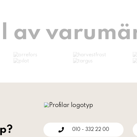
l av varumä
lp?
010 - 332 22 00