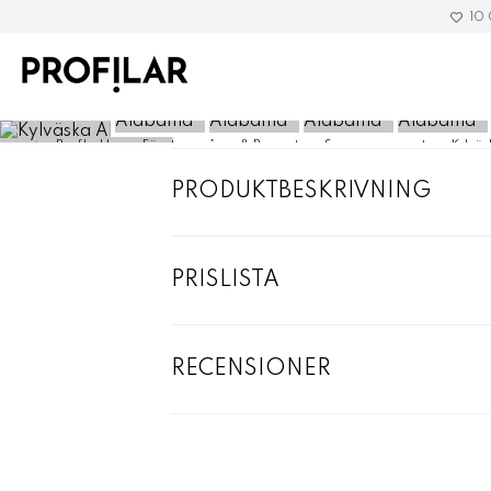
10
»
Profilreklam
»
Företagsgåvor & Presenter
»
Sommarpresenter
»
Kylvä
PRODUKTBESKRIVNING
PRISLISTA
RECENSIONER