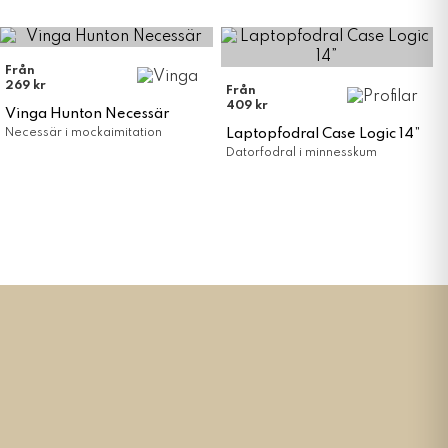
Från
269 kr
Från
409 kr
Vinga Hunton Necessär
Necessär i mockaimitation
Laptopfodral Case Logic 14”
Datorfodral i minnesskum