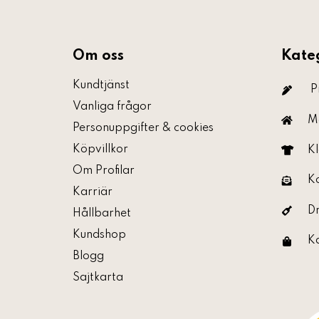
Om oss
Kate
Kundtjänst
P
Vanliga frågor
M
Personuppgifter & cookies
Köpvillkor
Kl
Om Profilar
K
Karriär
D
Hållbarhet
Kundshop
K
Blogg
Sajtkarta