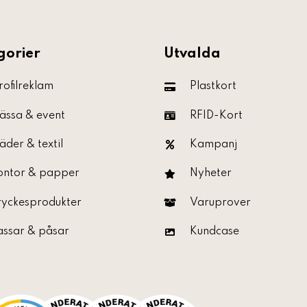
gorier
Utvalda
rofilreklam
Plastkort
ässa & event
RFID-Kort
äder & textil
Kampanj
ontor & papper
Nyheter
ryckesprodukter
Varuprover
assar & påsar
Kundcase