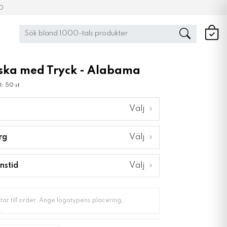
00
ska med Tryck - Alabama
: 50 st
Välj
›
rg
Välj
›
nstid
Välj
›