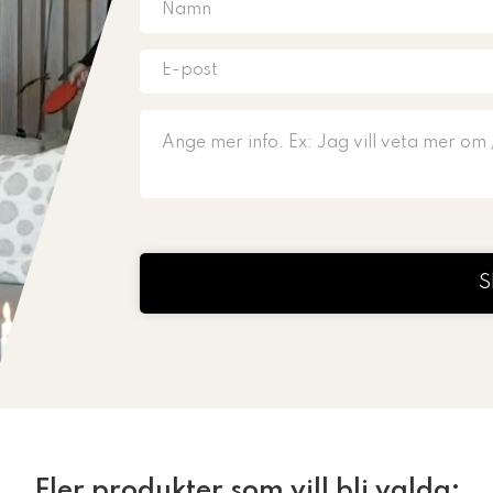
S
Fler produkter som vill bli valda: