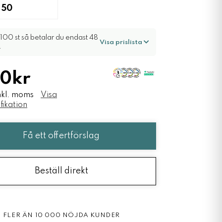
100 st så betalar du endast 48
Visa prislista
.
0kr
nkl. moms
Visa
fikation
Få ett offertförslag
Beställ direkt
20 ÅR INOM PROFILBRANSCHEN