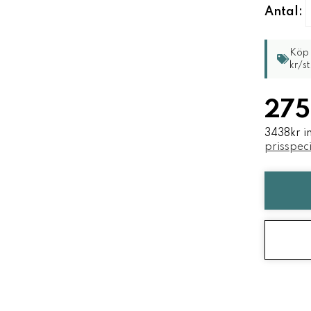
Antal:
Köp 
kr/st
275
3438kr i
prisspeci