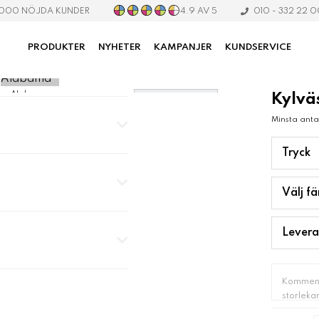
4.9 AV 5
 000 NÖJDA KUNDER
010 - 332 22 
PRODUKTER
NYHETER
KAMPANJER
KUNDSERVICE
ska Alabama
Kylvä
Bildgalleri
Minsta antal
Tryck
Välj fä
Levera