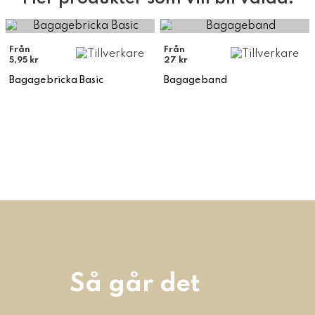
Från
Från
5,95 kr
27 kr
Bagagebricka Basic
Bagageband
Så går det