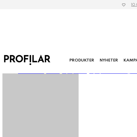
10
PRODUKTER
NYHETER
KAMP
»
Kläder & Textil
»
Väskor
»
Laptopfodral
»
Laptopfodral Case Logic 14