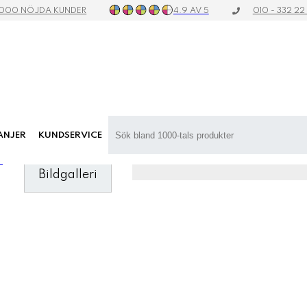
4.9 AV 5
 000 NÖJDA KUNDER
010 - 332 22
ANJER
KUNDSERVICE
”
Bildgalleri