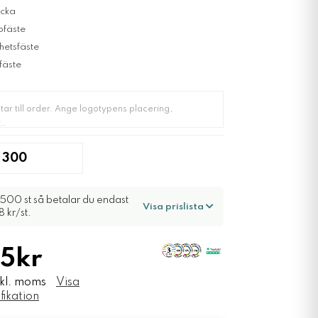
icka
fäste
hetsfäste
fäste
500 st så betalar du endast
Visa prislista
8 kr/st.
5kr
nkl. moms
Visa
fikation