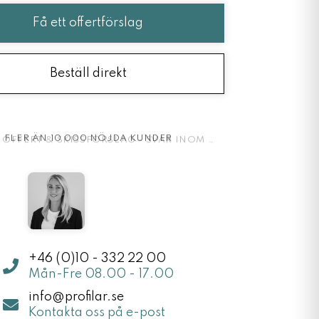
Få ett offertförslag
Beställ direkt
FLER ÄN 10 000 NÖJDA KUNDER
+46 (0)10 - 332 22 00
Mån-Fre 08.00 - 17.00
info@profilar.se
Kontakta oss på e-post