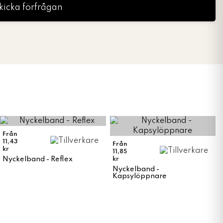
kicka förfrågan
Från
11,43
Från
kr
11,85
Nyckelband - Reflex
kr
Nyckelband -
Kapsylöppnare