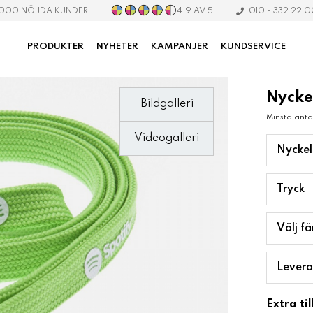
4.9 AV 5
 000 NÖJDA KUNDER
010 - 332 22 
PRODUKTER
NYHETER
KAMPANJER
KUNDSERVICE
Nycke
Bildgalleri
Minsta anta
Videogalleri
Nyckel
Tryck
Välj fä
Levera
Extra til