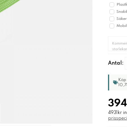
Plastf
Snabb
Säker
Mobil
Antal:
Köp 
10,7
394
4931kr i
prisspeci