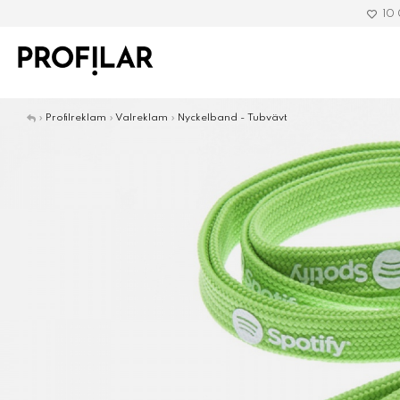
10
»
Profilreklam
»
Valreklam
»
Nyckelband - Tubvävt