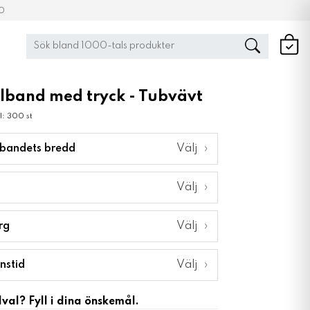
00
lband med tryck - Tubvävt
l: 300 st
bandets bredd
Välj
›
Välj
›
rg
Välj
›
nstid
Välj
›
lval? Fyll i dina önskemål.