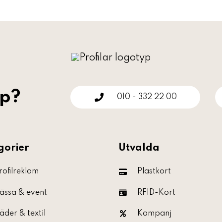
lp?
010 - 332 22 00
gorier
Utvalda
rofilreklam
Plastkort
ässa & event
RFID-Kort
äder & textil
Kampanj