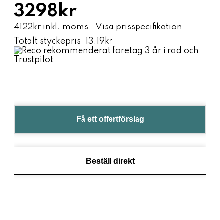
3298kr
4122kr inkl. moms
Visa prisspecifikation
Totalt styckepris:
13,19kr
Få ett offertförslag
Beställ direkt
Jag hjälper dig inom 5 min
Jag h