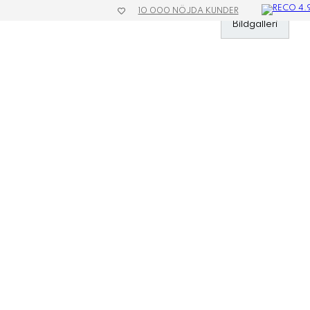
10 000 NÖJDA KUNDER
»
Kassar
»
Papperskassar Basic
»
Papperskasse Basic Natur Small
Bildgalleri