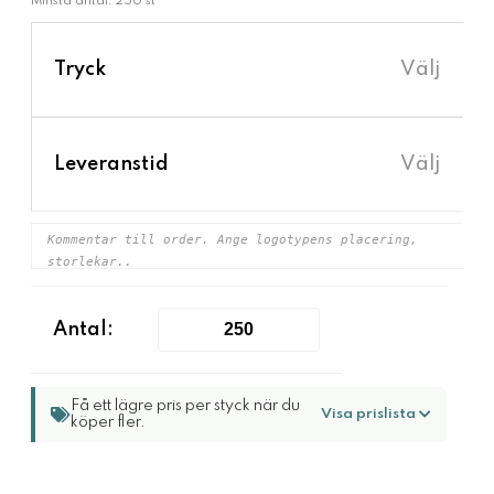
Minsta antal: 250 st
›
Tryck
Välj
›
Leveranstid
Välj
Antal:
Få ett lägre pris per styck när du
Visa prislista
köper fler.