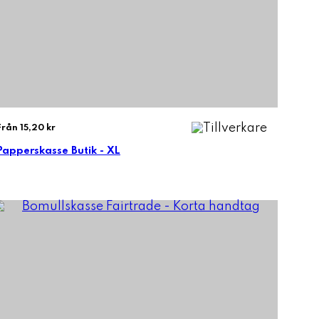
Från 15,20 kr
Papperskasse Butik - XL