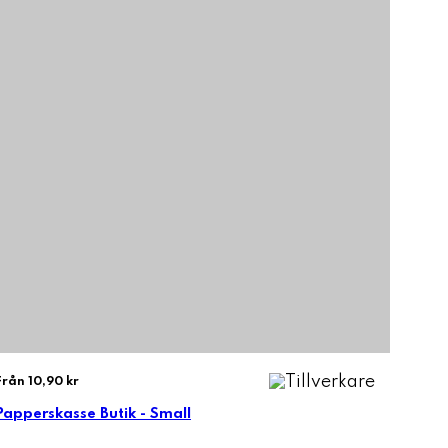
Från 10,90 kr
Papperskasse Butik - Small