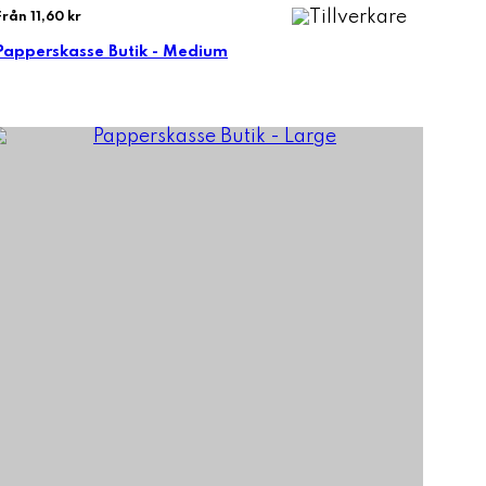
Från 11,60 kr
Papperskasse Butik - Medium