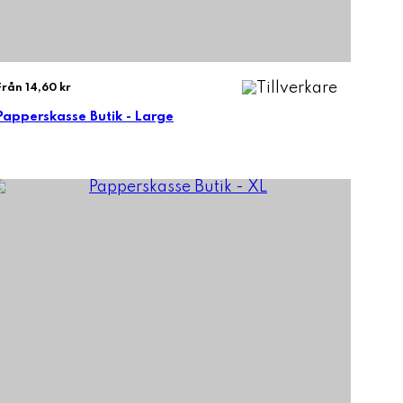
Från 14,60 kr
Papperskasse Butik - Large