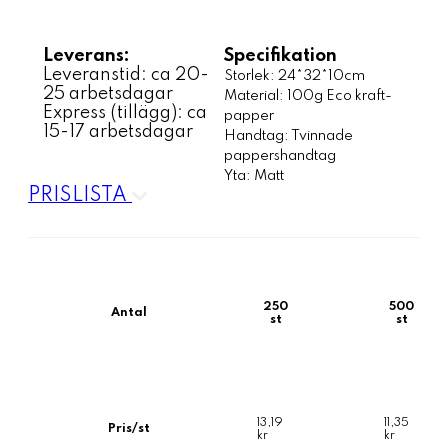
Leverans:
Specifikation
Leveranstid: ca 20-
Storlek: 24*32*10cm
25 arbetsdagar
Material: 100g Eco kraft-
Express (tillägg): ca
papper
15-17 arbetsdagar
Handtag: Tvinnade
pappershandtag
Yta: Matt
PRISLISTA
250
500
Antal
st
st
13,19
11,35
Pris/st
kr
kr