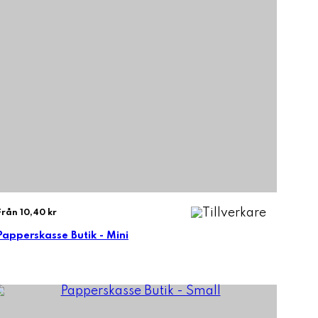
Från 10,40 kr
Papperskasse Butik - Mini