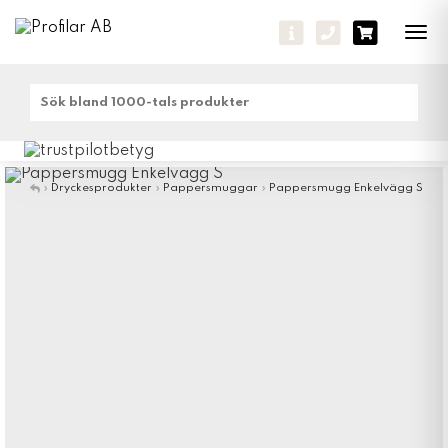
Tog
navi
»
Dryckesprodukter
»
Pappersmuggar
»
Pappersmugg Enkelvägg S