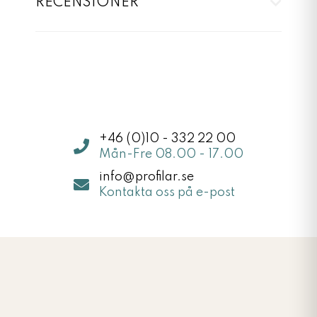
RECENSIONER
Jag hjälper dig inom 5 min
Jag h
+46 (0)10 - 332 22 00
Mån-Fre 08.00 - 17.00
info@profilar.se
Kontakta oss på e-post