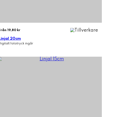
Från 19,80 kr
Linjal 20cm
Digitalt fototryck ingår