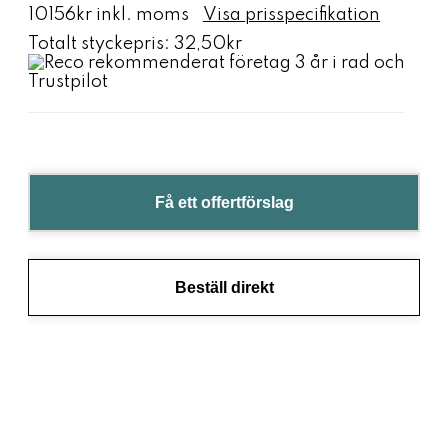
10156kr inkl. moms
Visa prisspecifikation
Totalt styckepris:
32,50kr
Få ett offertförslag
Beställ direkt
Jag hjälper dig inom 5 min
Jag h