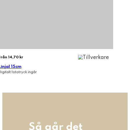
Från 14,70 kr
Linjal 15cm
Digitalt fototryck ingår
Så går det