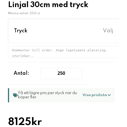
Linjal 30cm med tryck
Minsta antal: 250 st
›
Tryck
Välj
Antal:
Få ett lägre pris per styck när du
Visa prislista
köper fler.
8125kr