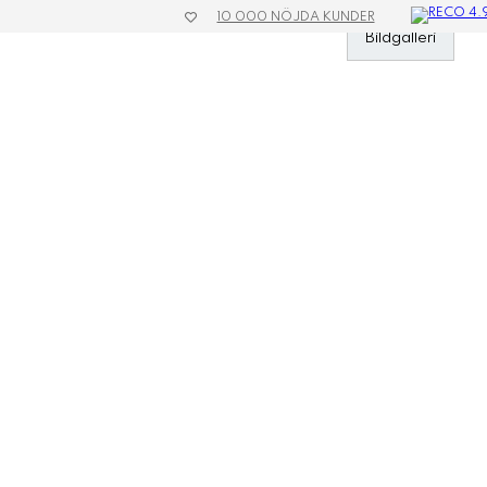
10 000 NÖJDA KUNDER
»
Profilreklam
»
Mätverktyg
»
Linjal 30cm
Bildgalleri