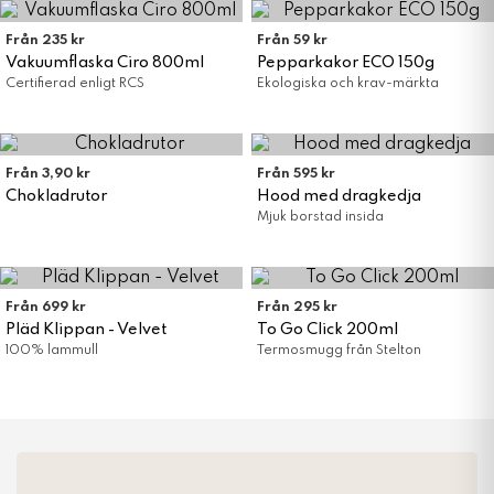
Från 235 kr
Från 59 kr
Vakuumflaska Ciro 800ml
Pepparkakor ECO 150g
Certifierad enligt RCS
Ekologiska och krav-märkta
Från 3,90 kr
Från 595 kr
Chokladrutor
Hood med dragkedja
Mjuk borstad insida
Från 699 kr
Från 295 kr
Pläd Klippan - Velvet
To Go Click 200ml
100% lammull
Termosmugg från Stelton