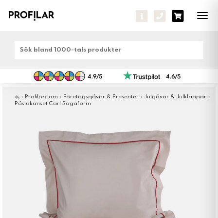
Tog
navi
»
Profilreklam
»
Företagsgåvor & Presenter
»
Julgåvor & Julklappar
»
Påslakanset Carl Sagaform