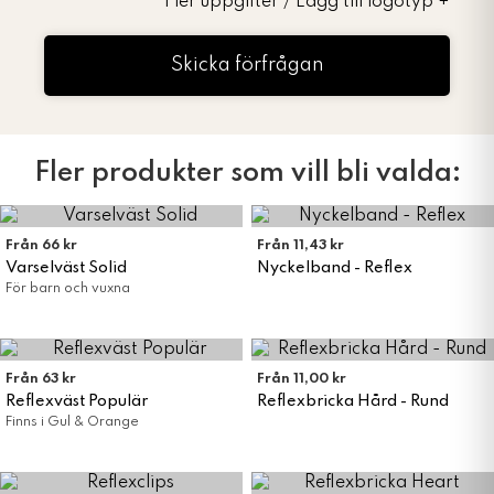
Fler uppgifter / Lägg till logotyp
+
Skicka förfrågan
Fler produkter som vill bli valda:
Från 66 kr
Från 11,43 kr
Varselväst Solid
Nyckelband - Reflex
För barn och vuxna
Från 63 kr
Från 11,00 kr
Reflexväst Populär
Reflexbricka Hård - Rund
Finns i Gul & Orange