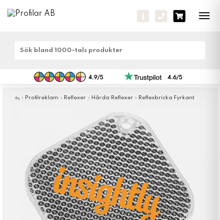
Tog
navi
»
Profilreklam
»
Reflexer
»
Hårda Reflexer
»
Reflexbricka Fyrkant