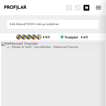
Tog
navi
»
Kläder & Textil
»
Varselkläder
»
Reflexväst Populär