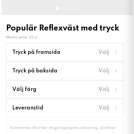
Populär Reflexväst med tryck
Minsta antal: 25 st
›
Tryck på framsida
Välj
›
Tryck på baksida
Välj
›
Välj färg
Välj
›
Leveranstid
Välj