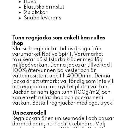
Huva
Elastiska ärmslut
2 sidfickor
Snabb leverans
Tunn regnjacka som enkelt kan rullas
ihop
Klassisk regnjacka i tidlös design från
varumärket Native Spirit. Varumärket
fokuserar på slitstarka kläder med låg
miljöpåverkan. Denna jacka är tillverkad i
100% återvunnen polyester och är
vattenresistent upp till 4000mm. Denna
jacka är ett utmärkt val för dig som inte vill
att regnjackan tar mycket plats i väskan.
Jackan är nämligen tunn (100g/m2) och
kan enkelt rullas ihop och packas ner i
väskan. Beställ regnjackor med eget tryck!
Unisexmodell
Regnjackan är en unisexmodell och passar
därmed dam, herr och ickebinära. Välj