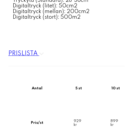
Tryckyta (Standard): 28*36cm
Digitaltryck (litet): 50cm2
Digitaltryck (mellan): 200cm2
Digitaltryck (stort): 500m2
PRISLISTA
Antal
5 st
10 st
929
899
Pris/st
kr
kr