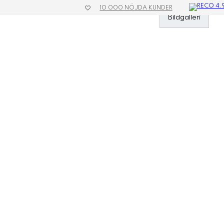
10 000 NÖJDA KUNDER
»
Kläder & Textil
»
Regnkläder
»
Regnjacka Eco Unisex
Bildgalleri