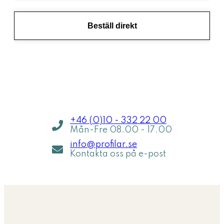
Beställ direkt
Jag hjälper dig inom 5 min
Jag h
+46 (0)10 - 332 22 00
Mån-Fre 08.00 - 17.00
info@profilar.se
Kontakta oss på e-post