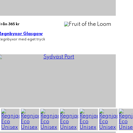
Från 365 kr
Regnbyxor Glasgow
Regnbyxor med eget tryck