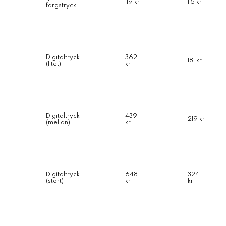
119 kr
115 kr
färgstryck
Digitaltryck
362
181 kr
(litet)
kr
Digitaltryck
439
219 kr
(mellan)
kr
Digitaltryck
648
324
(stort)
kr
kr