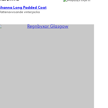
Shanna Long Padded Coat
Vattenavvisande vinterjacka