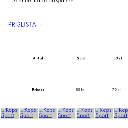
Spänne: Kardborrspänne
PRISLISTA
Antal
25 st
50 st
Pris/st
85 kr
79 kr