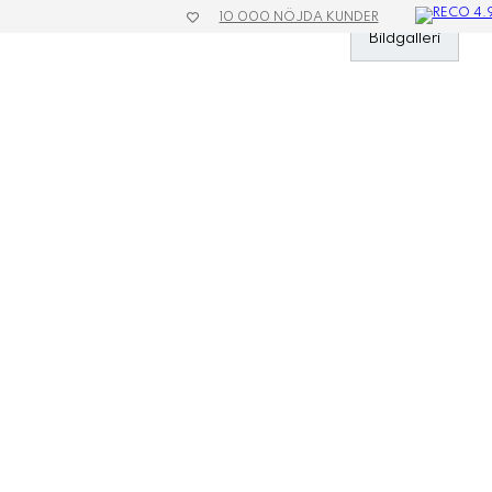
10 000 NÖJDA KUNDER
»
Kläder & Textil
»
Kepsar
»
Reglerbar
»
Keps Sport
Bildgalleri