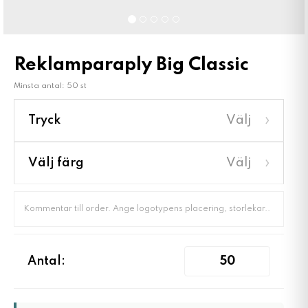
Reklamparaply Big Classic
Minsta antal: 50 st
›
Tryck
Välj
›
Välj färg
Välj
Antal: