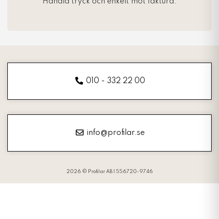
Handla tryck och enkelt mot faktura.
010 - 332 22 00
info@profilar.se
2026 © Profilar AB | 556720-9746