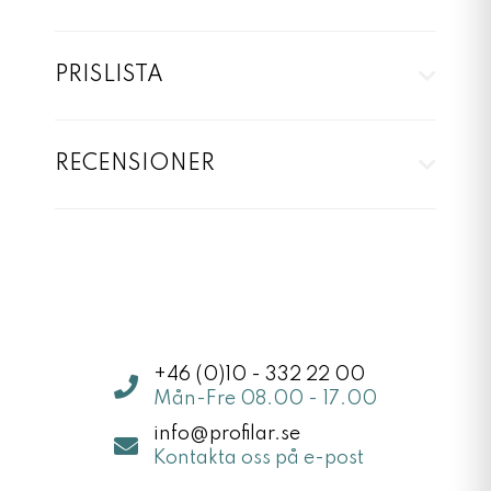
PRISLISTA
RECENSIONER
Jag hjälper dig inom 5 min
Jag h
+46 (0)10 - 332 22 00
Mån-Fre 08.00 - 17.00
info@profilar.se
Kontakta oss på e-post