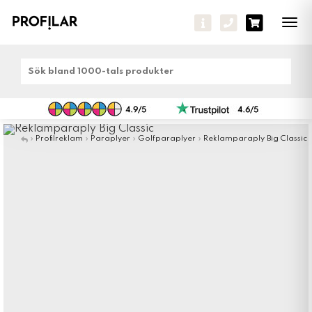
Tog
navi
»
Profilreklam
»
Paraplyer
»
Golfparaplyer
»
Reklamparaply Big Classic