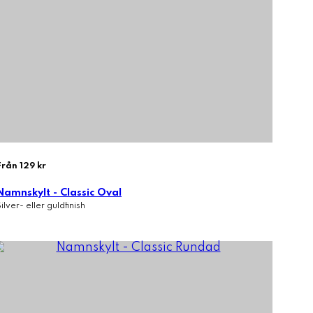
Från 129 kr
Namnskylt - Classic Oval
Silver- eller guldfinish