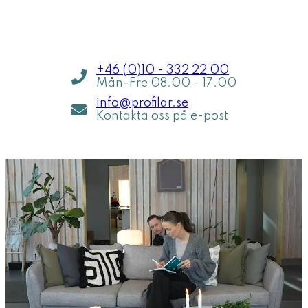
Jag hjälper dig inom 5 min
Jag h
+46 (0)10 - 332 22 00
Mån-Fre 08.00 - 17.00
info@profilar.se
Kontakta oss på e-post