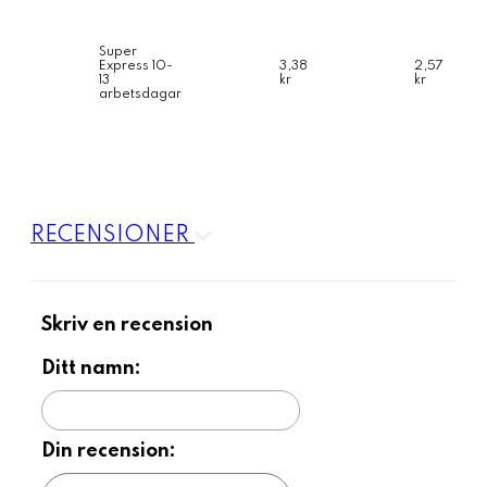
Super
Express 10-
3,38
2,57
13
kr
kr
arbetsdagar
RECENSIONER
Skriv en recension
Ditt namn:
Din recension: