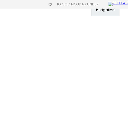
10 000 NÖJDA KUNDER
»
Profilreklam
»
Sadelskydd
»
Sadelskydd Classic
Bildgalleri