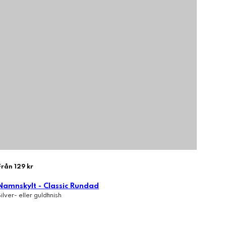
Från 129 kr
Namnskylt - Classic Rundad
Silver- eller guldfinish