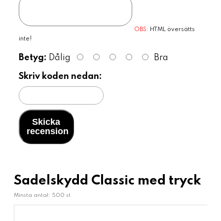
OBS:
HTML översätts
inte!
Betyg:
Dålig
Bra
Skriv koden nedan:
Skicka
recension
Sadelskydd Classic med tryck
Minsta antal: 500 st