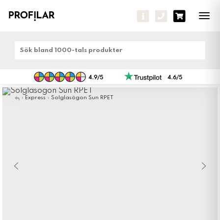
Tog
navi
»
Express
»
Solglasögon Sun RPET