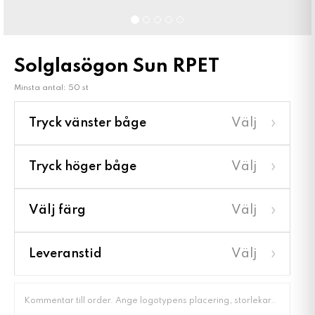
Solglasögon Sun RPET
Minsta antal: 50 st
›
Tryck vänster båge
Välj
›
Tryck höger båge
Välj
›
Välj färg
Välj
›
Leveranstid
Välj