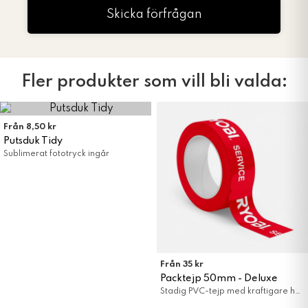
Skicka förfrågan
Fler produkter som vill bli valda:
Från 8,50 kr
Putsduk Tidy
Sublimerat fototryck ingår
Från 35 kr
Packtejp 50mm - Deluxe
Stadig PVC-tejp med kraftigare häftämne