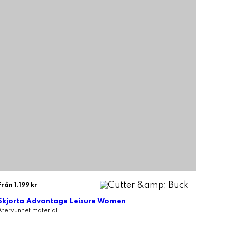
Från 1.199 kr
Skjorta Advantage Leisure Women
Återvunnet material