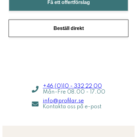
Få ett offertförslag
Beställ direkt
Jag hjälper dig inom 5 min
Jag h
+46 (0)10 - 332 22 00
Mån-Fre 08.00 - 17.00
info@profilar.se
Kontakta oss på e-post