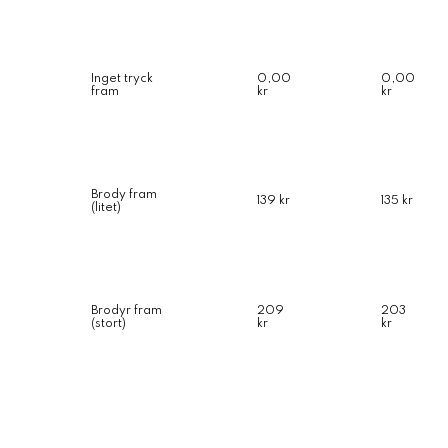
Inget tryck
0,00
0,00
fram
kr
kr
Brody fram
139 kr
135 kr
(litet)
Brodyr fram
209
203
(stort)
kr
kr