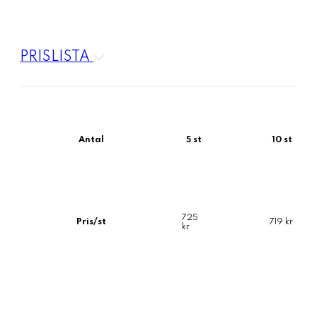
PRISLISTA
Antal
5 st
10 st
725
Pris/st
719 kr
kr