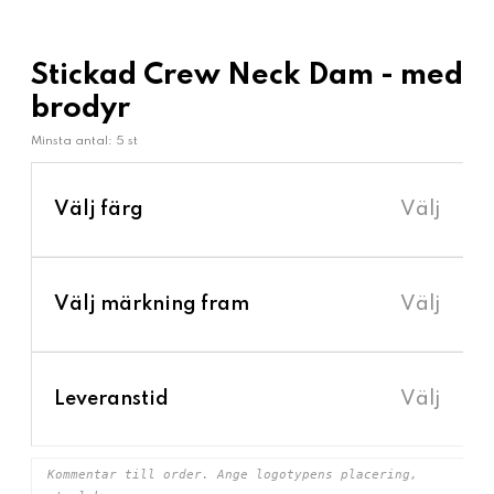
Stickad Crew Neck Dam - med
brodyr
Minsta antal: 5 st
›
Välj färg
Välj
›
Välj märkning fram
Välj
›
Leveranstid
Välj