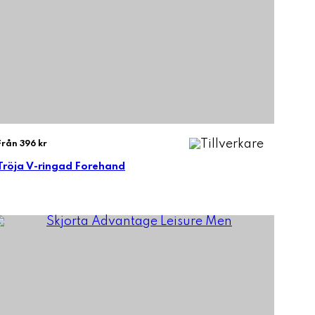
Från 396 kr
Tröja V-ringad Forehand