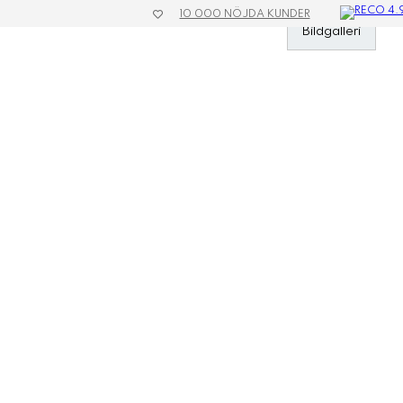
10 000 NÖJDA KUNDER
»
Kläder & Textil
»
Tröjor
»
Stickad Crew Neck Dam
Bildgalleri