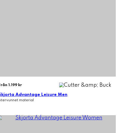
Från 1.199 kr
Skjorta Advantage Leisure Men
Återvunnet material