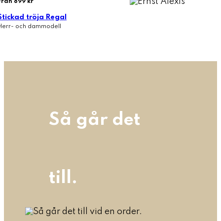
Från 899 kr
Stickad tröja Regal
Herr- och dammodell
Så går det
till.