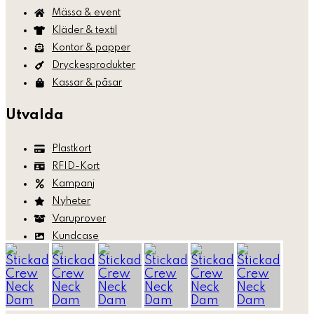
Mässa & event
Kläder & textil
Kontor & papper
Dryckesprodukter
Kassar & påsar
Utvalda
Plastkort
RFID-Kort
Kampanj
Nyheter
Varuprover
Kundcase
Sociala medier
Facebook