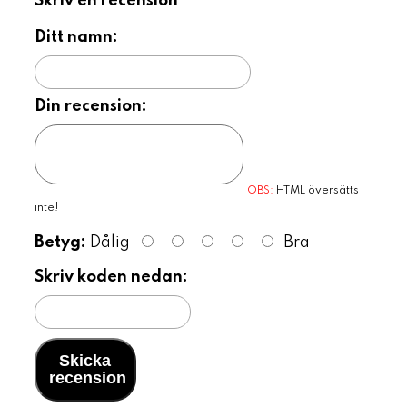
Skriv en recension
Ditt namn:
Din recension:
OBS:
HTML översätts
inte!
Betyg:
Dålig
Bra
Skriv koden nedan:
Skicka
recension