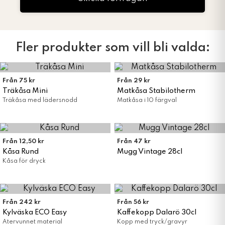
Fler produkter som vill bli valda:
Från 75 kr
Från 29 kr
Träkåsa Mini
Matkåsa Stabilotherm
Träkåsa med lädersnodd
Matkåsa i 10 färgval
Från 12,50 kr
Från 47 kr
Kåsa Rund
Mugg Vintage 28cl
Kåsa för dryck
Från 242 kr
Från 56 kr
Kylväska ECO Easy
Kaffekopp Dalarö 30cl
Återvunnet material
Kopp med tryck/gravyr