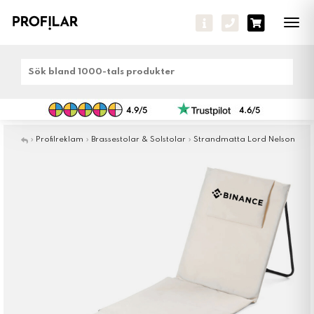
Tog
navi
»
Profilreklam
»
Brassestolar & Solstolar
»
Strandmatta Lord Nelson