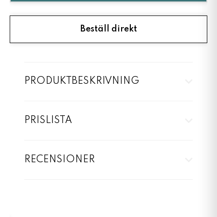
Beställ direkt
PRODUKTBESKRIVNING
PRISLISTA
RECENSIONER
Jag hjälper dig inom 5 min
Jag h