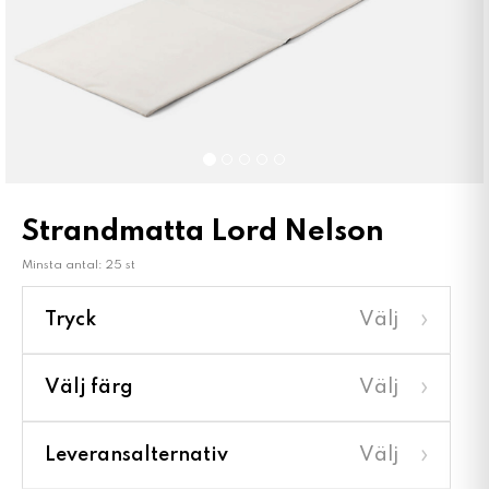
Strandmatta Lord Nelson
Minsta antal: 25 st
›
Tryck
Välj
›
Välj färg
Välj
›
Leveransalternativ
Välj