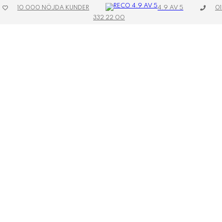
4.9 AV 5
10 000 NÖJDA KUNDER
01
332 22 00
Toggle
navigation