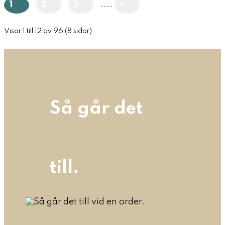
....
1
2
3
>
Visar 1 till 12 av 96 (8 sidor)
Så går det
till.