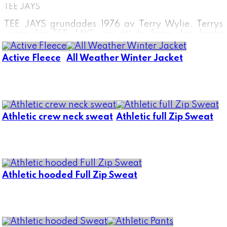
TEE JAYS
TEE JAYS grundades 1976 av Terry Wylie. Terrys
vision för TEE JAYS var att ta fram den bästa
kommersiell kvalitets T-shirten i världen. Många år
senare har bolaget flyttat till Danmark och utbudet
Active Fleece
All Weather Winter Jacket
utökats till en mängd olika kläder. Utbudet från TEE
JAYS har vuxit till t-shirt, tröjor, jackor och
liknande. Köp era produkter från TEE JAYS hos oss
på Profilar..
Athletic crew neck sweat
Athletic full Zip Sweat
Athletic hooded Full Zip Sweat