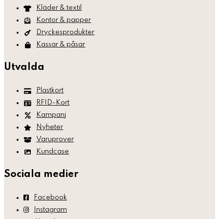
Kläder & textil
Kontor & papper
Dryckesprodukter
Kassar & påsar
Utvalda
Plastkort
RFID-Kort
Kampanj
Nyheter
Varuprover
Kundcase
Sociala medier
Facebook
Instagram