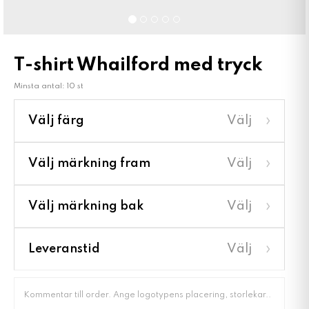
T-shirt Whailford med tryck
Minsta antal: 10 st
›
Välj färg
Välj
›
Välj märkning fram
Välj
›
Välj märkning bak
Välj
›
Leveranstid
Välj