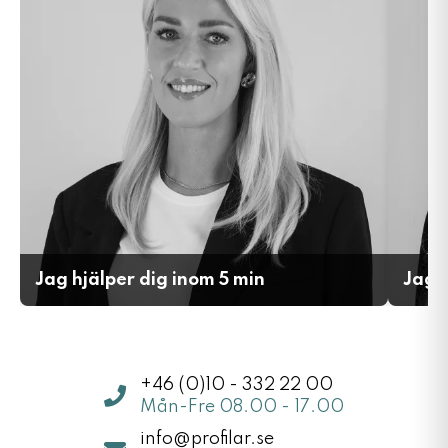
Jag hjälper dig inom 5 min
Jag h
+46 (0)10 - 332 22 00
Mån-Fre 08.00 - 17.00
info@profilar.se