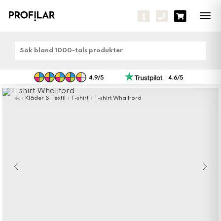
Tog
navi
»
Kläder & Textil
»
T-shirt
»
T-shirt Whailford