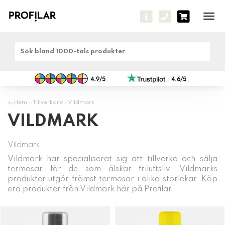
Tog
navi
Hem
»
Tillverkare
»
Vildmark
VILDMARK
Vildmark
Vildmark har specialiserat sig att tillverka och sälja
termosar för de som älskar friluftsliv. Vildmarks
produkter utgör främst termosar i olika storlekar. Köp
era produkter från Vildmark här på Profilar.