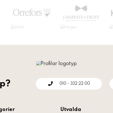
lp?
010 - 332 22 00
gorier
Utvalda