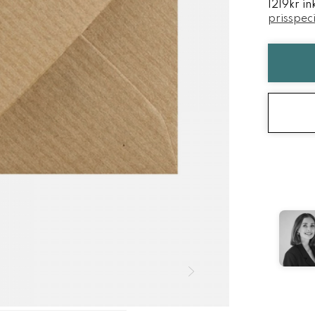
1219kr i
prisspeci