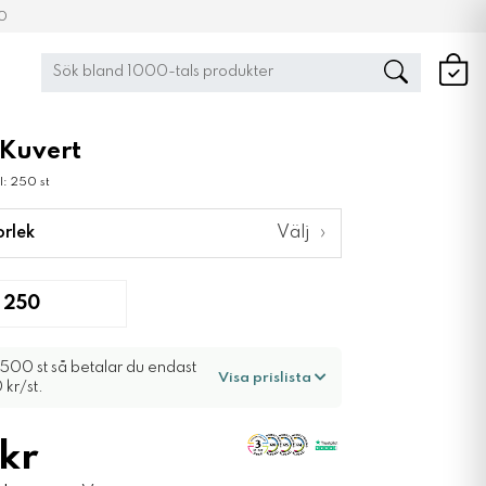
00
 Kuvert
l: 250 st
orlek
Välj
›
500 st så betalar du endast
Visa prislista
 kr/st.
kr