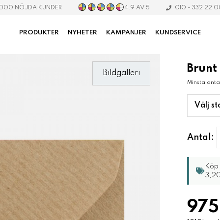
4.9 AV 5
 000 NÖJDA KUNDER
010 - 332 22 
PRODUKTER
NYHETER
KAMPANJER
KUNDSERVICE
Brunt
Bildgalleri
Minsta anta
Välj st
Antal:
Köp 
3,20
975