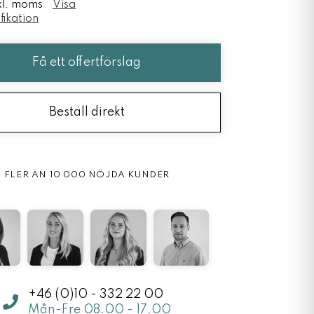
nkl. moms
Visa
fikation
Få ett offertförslag
Beställ direkt
20 ÅR INOM PROFILBRANSCHEN
+46 (0)10 - 332 22 00
Mån-Fre 08.00 - 17.00