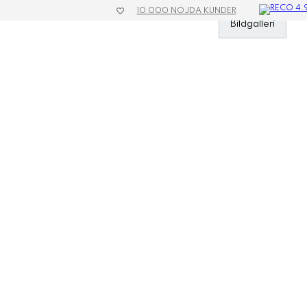
10 000 NÖJDA KUNDER
»
Plastkort med tryck
»
Kuvert Plastkort
»
Svart Kuvert
Bildgalleri