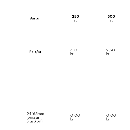
250
500
Antal
st
st
3,10
2,50
Pris/st
kr
kr
94*65mm
0,00
0,00
(passar
kr
kr
plastkort)