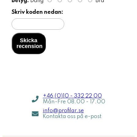
Betyg:
Dålig
Bra
Skriv koden nedan:
Skicka
recension
Jag hjälper dig inom 5 min
Jag h
+46 (0)10 - 332 22 00
Mån-Fre 08.00 - 17.00
info@profilar.se
Kontakta oss på e-post