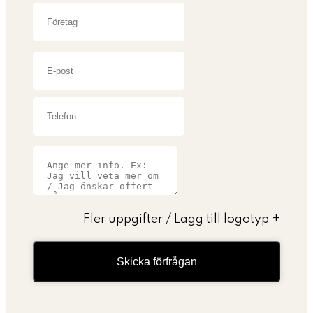
Fler uppgifter / Lägg till logotyp
+
Skicka förfrågan