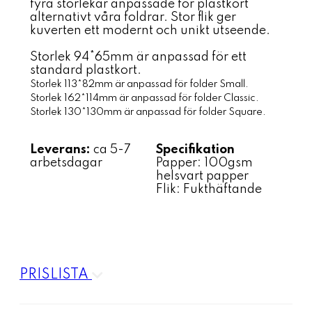
fyra storlekar anpassade för plastkort
alternativt våra foldrar. Stor flik ger
kuverten ett modernt och unikt utseende.
Storlek 94*65mm är anpassad för ett
standard plastkort.
Storlek 113*82mm är anpassad för folder Small.
Storlek 162
*114mm är anpassad för folder Classic.
Storlek 130
*130
mm är anpassad för folder Square.
Leverans:
ca 5-7
Specifikation
arbetsdagar
Papper: 100gsm
helsvart papper
Flik: Fukthäftande
PRISLISTA