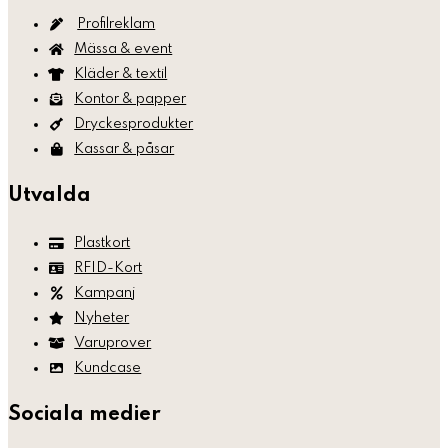
Profilreklam
Mässa & event
Kläder & textil
Kontor & papper
Dryckesprodukter
Kassar & påsar
Utvalda
Plastkort
RFID-Kort
Kampanj
Nyheter
Varuprover
Kundcase
Sociala medier