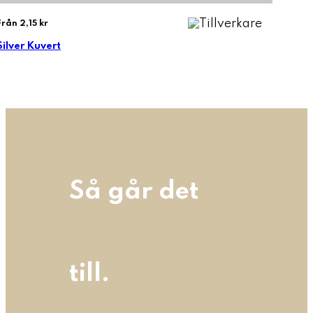
Från 2,15 kr
Silver Kuvert
Så går det
till.