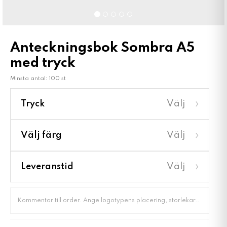
Anteckningsbok Sombra A5
med tryck
Minsta antal: 100 st
›
Tryck
Välj
›
Välj färg
Välj
›
Leveranstid
Välj