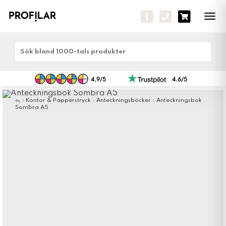
Tog
navi
»
Kontor & Papperstryck
»
Anteckningsböcker
»
Anteckningsbok
Sombra A5