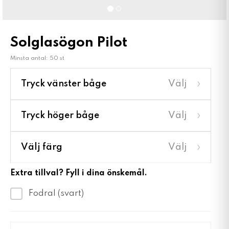
Solglasögon Pilot
Minsta antal: 50 st
›
Tryck vänster båge
Välj
›
Tryck höger båge
Välj
›
Välj färg
Välj
Extra tillval? Fyll i dina önskemål.
Fodral (svart)