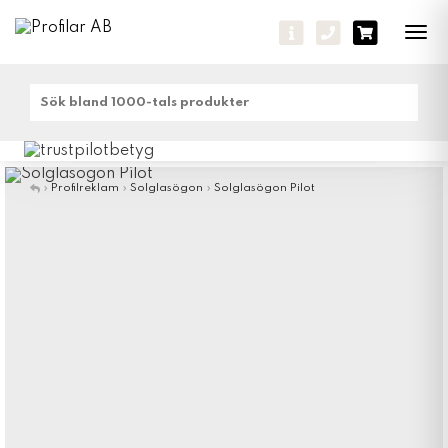
Tog
navi
»
Profilreklam
»
Solglasögon
»
Solglasögon Pilot