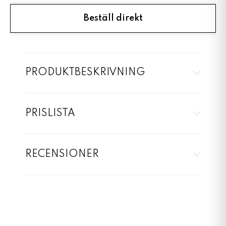
Beställ direkt
PRODUKTBESKRIVNING
PRISLISTA
RECENSIONER
Jag hjälper dig inom 5 min
Jag h